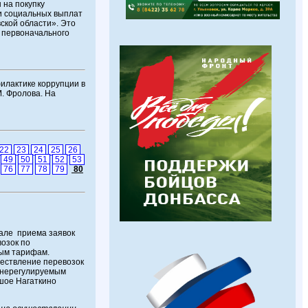
 на покупку
ии социальных выплат
ской области». Это
у первоначального
илактике коррупции в
. Фролова. На
22
23
24
25
26
49
50
51
52
53
76
77
78
79
80
але приема заявок
возок по
ым тарифам.
ществление перевозок
 нерегулируемым
шое Нагаткино