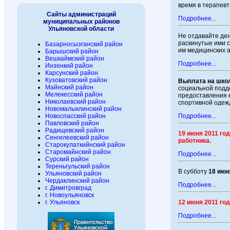
время в терапевт
Сайты администраций
Подробнее...
муниципальных районов
Ульяновской области
Не отдавайте ден
раскинутые ими 
Базарносызганский район
им медицинских 
Барышский район
Вешкаймский район
Подробнее...
Инзенкий район
Карсунский район
Кузоватовский район
Выплата на шко
Майнский район
социальной подд
Мелекесский район
предоставления 
Николаевский район
спортивной одеж
Новомалыклинский район
Подробнее...
Новоспасский район
Павловский район
Радищевский район
19 июня 2011 го
Сенгилеевский район
работника.
Старокулаткийнский район
Старомайнский район
Подробнее...
Сурский район
Тереньгульский район
В субботу
18 июн
Ульяновский район
Чердаклинский район
Подробнее...
г. Димитровград
г. Новоульяновск
12 июня 2011 го
г. Ульяновск
Подробнее...