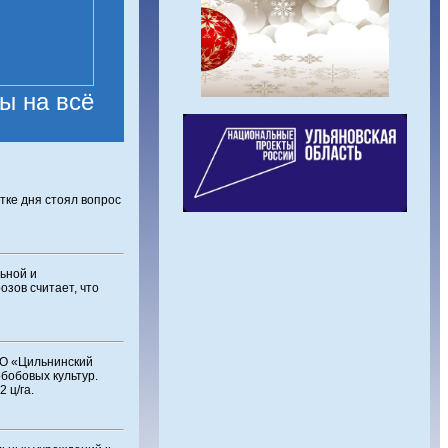
ы на всё
ке дня стоял вопрос
ьной и
зов считает, что
МО «Цильнинский
бобовых культур.
 ц/га.