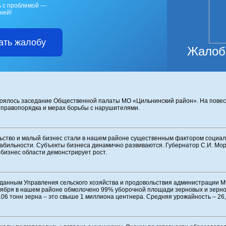
ь с проблемой —
ней!
ать жалобу
Жалоб
оялось заседание Общественной палаты МО «Цильнинский район». На повест
 правопорядка и мерах борьбы с нарушителями.
ство и малый бизнес стали в нашем районе существенным фактором социал
абильности. Субъекты бизнеса динамично развиваются. Губернатор С.И. Моро
бизнес области демонстрирует рост.
данным Управления сельского хозяйства и продовольствия администрации 
нтября в нашем районе обмолочено 99% уборочной площади зерновых и зерно
6 тонн зерна – это свыше 1 миллиона центнера. Средняя урожайность – 26,2