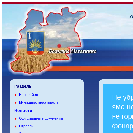
А
Разделы
Наш район
Не уб
Муниципальная власть
яма на
Новости
не гор
Официальные документы
фонар
Отрасли