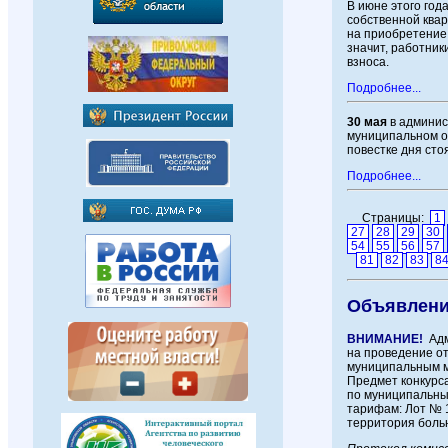
В июне этого год
собственной квар
на приобретение
значит, работник
взноса.
Подробнее...
30 мая
в админис
муниципальном о
повестке дня сто
Подробнее...
Страницы:
1
27
28
29
30
54
55
56
57
81
82
83
8
Объявлен
ВНИМАНИЕ!
Адм
на проведение от
муниципальным м
Предмет конкурса
по муниципальны
тарифам: Лот № 
территория боль