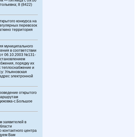
ик — пятница с 09.00
тольевна; 8 (8422)
крытого конкурса на
егулярных перевозок
аткино территория
ия муниципального
ения в соответствии
от 06.10.2003 №131-
остановлением
бжения, порядку их
х теплоснабжение и
су: Ульяновская
 адрес электронной
роведение открытого
 маршрутам
дюковка-с.Большое
м заявителей в
бласти
о контактного центра
ндуем Вам