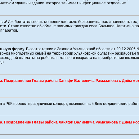
ическом здании и здании, которое занимает инфекционное отделение.
ьги! Изобретательность мошенников также безгранична, как и наивность тех, 
сети. Стало известно об обмане пожилых граждан села Большое Нагаткино п
аппаратов.
льную форму.
В соответствии с Законом Ульяновской области от 29.12.2005
ержки многодетных семей на территории Ульяновской области» разработан 
ежегодной выплаты на ребенка школьного возраста на приобретение школь
ды.
да. Поздравление Главы района Ханяфи Валиевича Рамазанова с Днём ме
я
в РДК прошел праздничный концерт, посвящённый Дню медицинского работ
да. Поздравление Главы района Ханяфи Валиевича Рамазанова с Днём Рос