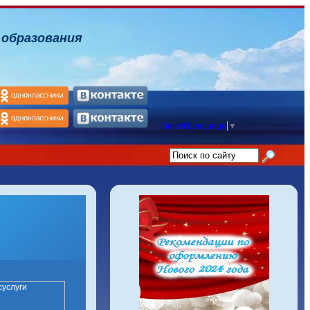
 образования
Select Language
▼