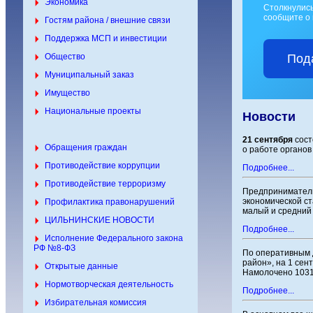
Экономика
Столкнулис
сообщите о 
Гостям района / внешние связи
Поддержка МСП и инвестиции
Под
Общество
Муниципальный заказ
Имущество
Национальные проекты
Новости
21 сентября
сост
Обращения граждан
о работе органов
Противодействие коррупции
Подробнее...
Противодействие терроризму
Предприниматель
экономической ст
Профилактика правонарушений
малый и средний 
ЦИЛЬНИНСКИЕ НОВОСТИ
Подробнее...
Исполнение Федерального закона
РФ №8-ФЗ
По оперативным 
район», на 1 се
Открытые данные
Намолочено 10310
Нормотворческая деятельность
Подробнее...
Избирательная комиссия