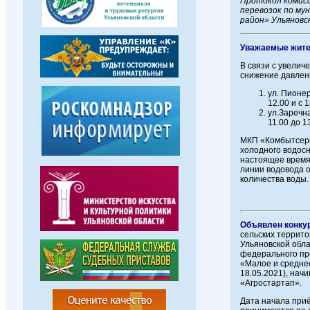
Протокол комисс
перевозок по му
район» Ульяновс
Уважаемые жите
В связи с увели
снижение давлени
ул. Пионер
12.00 и с 1
ул.Заречна
11.00 до 13
МКП «Комбытсерв
холодного водос
настоящее время
линии водовода о
количества воды.
Объявлен конкур
сельских террито
Ульяновской обл
федерального пр
«Малое и средне
18.05.2021), нач
«Агростартап».
Дата начала приё