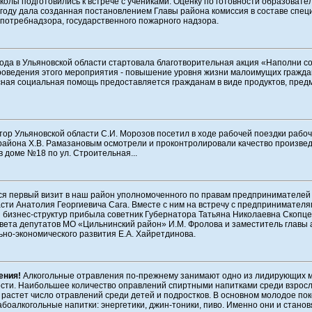
колы подготовились к встрече с учениками. Оценку по готовности образовате
году дала созданная постановлением Главы района комиссия в составе спец
потребнадзора, государственного пожарного надзора.
года в Ульяновской области стартовала благотворительная акция «Наполни с
роведения этого мероприятия - повышение уровня жизни малоимущих граждан
сная социальная помощь предоставляется гражданам в виде продуктов, пред
ор Ульяновской области С.И. Морозов посетил в ходе рабочей поездки рабоч
 района Х.В. Рамазановым осмотрели и проконтролировали качество произве
 доме №18 по ул. Строительная...
я первый визит в наш район уполномоченного по правам предпринимателей
сти Анатолия Георгиевича Сага. Вместе с ним на встречу с предпринимателя
бизнес-структур прибыла советник Губернатора Татьяна Николаевна Скопце
вета депутатов МО «Цильнинский район» И.М. Фролова и заместитель главы
но-экономического развития Е.А. Хайретдинова.
ения!
Алкогольные отравления по-прежнему занимают одно из лидирующих м
сти. Наибольшее количество оправлений спиртными напитками среди взросло
растет число отравлений среди детей и подростков. В основном молодое по
боалкогольные напитки: энергетики, джин-тоники, пиво. Именно они и стано