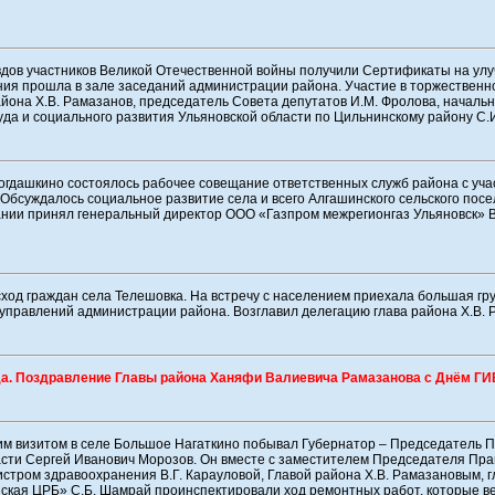
вдов участников Великой Отечественной войны получили Сертификаты на у
ния прошла в зале заседаний администрации района. Участие в торжествен
йона Х.В. Рамазанов, председатель Совета депутатов И.М. Фролова, началь
да и социального развития Ульяновской области по Цильнинскому району С.
огдашкино состоялось рабочее совещание ответственных служб района с уч
 Обсуждалось социальное развитие села и всего Алгашинского сельского посе
ании принял генеральный директор ООО «Газпром межрегионгаз Ульяновск»
сход граждан села Телешовка. На встречу с населением приехала большая гр
 управлений администрации района. Возглавил делегацию глава района Х.В. 
да. Поздравление Главы района Ханяфи Валиевича Рамазанова с Днём Г
чим визитом в селе Большое Нагаткино побывал Губернатор – Председатель 
сти Сергей Иванович Морозов. Он вместе с заместителем Председателя Прав
стром здравоохранения В.Г. Карауловой, Главой района Х.В. Рамазановым, 
ская ЦРБ» С.Б. Шамрай проинспектировали ход ремонтных работ, которые в