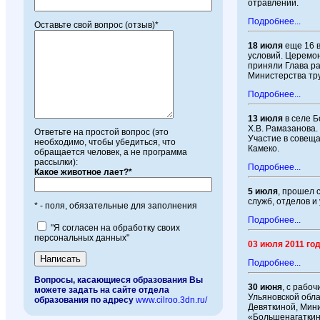
отравлений.
Подробнее...
Оставьте свой вопрос (отзыв)*
18 июля
еще 16 
условий. Церемо
приняли Глава ра
Министерства тру
Подробнее...
13 июля
в селе Б
Х.В. Рамазанова.
Ответьте на простой вопрос (это
Участие в совещ
необходимо, чтобы убедиться, что
Камеко.
обращается человек, а не программа
рассылки):
Подробнее...
Какое животное лает?*
5 июля
, прошел 
служб, отделов и
* - поля, обязательные для заполнения
Подробнее...
"Я согласен на обработку своих
персональных данных"
03 июля 2011 го
Подробнее...
Вопросы, касающиеся образования Вы
30 июня
, с рабо
можете задать на сайте отдела
Ульяновской обла
образования по адресу
www.cilroo.3dn.ru/
Девяткиной, Мини
«Большенагаткин