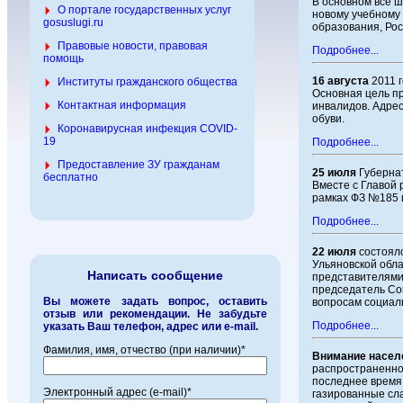
В основном все ш
О портале государственных услуг
новому учебному 
gosuslugi.ru
образования, Рос
Правовые новости, правовая
Подробнее...
помощь
16 августа
2011 
Институты гражданского общества
Основная цель п
Контактная информация
инвалидов. Адре
обуви.
Коронавирусная инфекция COVID-
19
Подробнее...
Предоставление ЗУ гражданам
25 июля
Губернат
бесплатно
Вместе с Главой
рамках ФЗ №185 в
Подробнее...
22 июля
состоялс
Ульяновской обла
Написать сообщение
представителями 
председатель Со
Вы можете задать вопрос, оставить
вопросам социаль
отзыв или рекомендации. Не забудьте
Подробнее...
указать Ваш телефон, адрес или e-mail.
Фамилия, имя, отчество (при наличии)*
Внимание насел
распространенно
последнее время 
Электронный адрес (e-mail)*
газированные сла