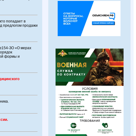
кто попадает в
од предлогом продажи
 №154-ЗО «О мерах
порядок
ной формы и
дицинского
ника.
сии.