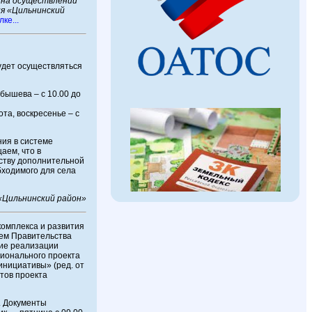
 на осуществлении
ия «Цильнинский
ке...
удет осуществляться
йбышева – с 10.00 до
ота, воскресенье – с
ия в системе
аем, что в
ству дополнительной
бходимого для села
Цильнинский район»
омплекса и развития
ием Правительства
ние реализации
ционального проекта
нициативы» (ред. от
нтов проекта
г. Документы