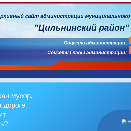
рхивный сайт администрации муниципального
"Цильнинский район"
Соцсети
администрации:
Соцсети
Главы администрации:
ран мусор,
 дороге,
ит
ь?