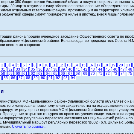
а первые 350 бюджетников Ульяновской области получат социальные выплаты
тиры. 30 марта вступило в силу областное постановление «О предоставлен
 жилья отдельным категориям граждан, проживающим на территории Ульянов
и бюджетной сферы смогут приобрести жилье в ипотеку, внеся лишь половин
трации района прошло очередное заседание Общественного совета по проф
бразовании «Цильнинский район». Вела заседание председатель Совета И.М
яли несколько вопросов.
2
3
4
5
6
7
8
9
10
11
12
13
14
15
16
17
18
19
20
21
31
32
33
34
35
36
37
38
39
40
41
42
43
44
45
46
47
48
58
59
60
61
62
63
64
65
66
67
68
69
70
71
72
73
74
75
4
85
86
87
88
89
90
91
92
93
94
ия
инистрация МО «Цильнинский район» Ульяновской области объявляет о нач
крытого конкурса на право получения свидетельства на осуществление пере
аршрутам регулярных перевозок МО «Цильнинский район» по нерегулируем
: Проведение открытого конкурса на право получения свидетельства на осу
м маршрутам регулярных перевозок населения МО «Цильнинский район» по
1. Муниципальный маршрут регулярных перевозок №002 «р.п. Цильна-с.Боль
ницы».
Скачать по ссылке...