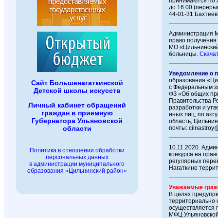
принимаются по а
до 16.00 (переры
44-01-31 Бахтее
Администрация М
право получения
МО «Цильнинский
больницы.
Скачат
Уведомление о 
образования «Ци
Сайт Большенагаткинской
с Федеральным з
Детской школы искусств
ФЗ «Об общих пр
Правительства Ро
Личный кабинет обращений
разработки и ут
граждан в приемную
иных лиц, по акт
Губернатора Ульяновской
область, Цильнин
почты: cilnastroy@
области
10.11.2020. Адм
Политика в отношении обработки
конкурса на пра
персональных данных
регулярных пере
в администрации муниципального
Нагаткино терри
образования «Цильнинский район»
Уважаемые граж
В целях предупр
территориально 
осуществляется п
МФЦ Ульяновской 