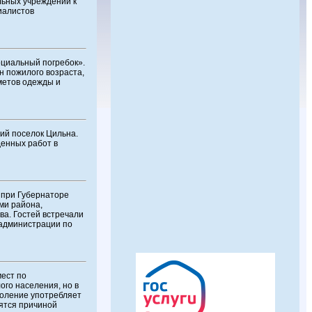
льных учреждений к
иалистов
оциальный погребок».
 пожилого возраста,
метов одежды и
ий поселок Цильна.
денных работ в
 при Губернаторе
ми района,
ва. Гостей встречали
 администрации по
ест по
го населения, но в
коление употребляет
вятся причиной