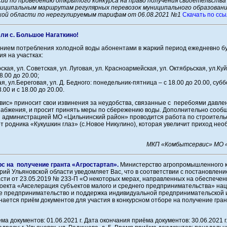
ии по проведению открытого конкурса на право получения свидетельства
ниципальным маршрутам регулярных перевозок муниципального образован
кой области по нерегулируемым тарифам от 06.08.2021 №1
Скачать по ссыл
ли с. Большое Нагаткино!
чением потребления холодной воды абонентами в жаркий период ежедневно б
я на участках:
ская, ул. Советская, ул. Луговая, ул. Красноармейская, ул. Октябрьская, ул.Ку
8.00 до 20.00;
я, ул.Береговая, ул. Д. Бедного: понедельник-пятница – с 18.00 до 20.00, субб
.00 и с 18.00 до 20.00.
ис» приносит свои извинения за неудобства, связанные с перебоями давлен
набжения, и просит принять меры по сбережению воды. Дополнительно сообщ
 администрацией МО «Цильнинский район» проводится работа по строитель
т родника «Кукушкин глаз» (с.Новое Никулино), которая увеличит приход нео
МКП «Комбытсервис» МО «
с на получение гранта «Агростартап».
Министерство агропромышленного к
рий Ульяновской области уведомляет Вас, что в соответствии с постановлен
асти от 23.05.2019 № 233-П «О некоторых мерах, направленных на обеспече
оекта «Акселерация субъектов малого и среднего предпринимательства» на
е предпринимательство и поддержка индивидуальной предпринимательской и
инается приём документов для участия в конкурсном отборе на получение гра
ма документов: 01.06.2021 г. Дата окончания приёма документов: 30.06.2021 