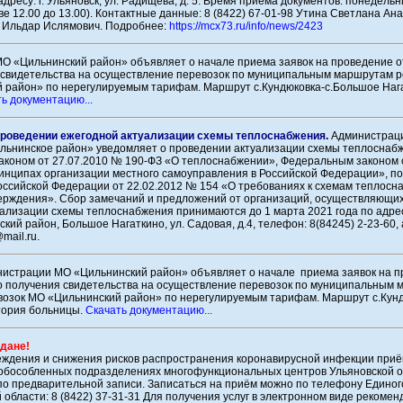
дресу: г. Ульяновск, ул. Радищева, д. 5. Время приёма документов: понедельн
ве 12.00 до 13.00). Контактные данные: 8 (8422) 67-01-98 Утина Светлана Ана
в Ильдар Ислямович. Подробнее:
https://mcx73.ru/info/news/2423
О «Цильнинский район» объявляет о начале приема заявок на проведение от
 свидетельства на осуществление перевозок по муниципальным маршрутам р
 район» по нерегулируемым тарифам. Маршрут с.Кундюковка-с.Большое Наг
ь документацию...
проведении ежегодной актуализации схемы теплоснабжения
.
Администрац
льнинское район» уведомляет о проведении актуализации схемы теплоснабж
аконом от 27.07.2010 № 190-ФЗ «О теплоснабжении», Федеральным законом 
инципах организации местного самоуправления в Российской Федерации», п
ссийской Федерации от 22.02.2012 № 154 «О требованиях к схемам теплосна
верждения». Сбор замечаний и предложений от организаций, осуществляющи
уализации схемы теплоснабжения принимаются до 1 марта 2021 года по адре
ский район, Большое Нагаткино, ул. Садовая, д.4, телефон: 8(84245) 2-23-60,
mail.ru.
инистрации МО «Цильнинский район» объявляет о начале приема заявок на п
во получения свидетельства на осуществление перевозок по муниципальным
возок МО «Цильнинский район» по нерегулируемым тарифам. Маршрут с.Кун
тория больницы.
Скачать документацию...
дане!
еждения и снижения рисков распространения коронавирусной инфекции приё
обособленных подразделениях многофункциональных центров Ульяновской о
о предварительной записи. Записаться на приём можно по телефону Единог
области: 8 (8422) 37-31-31 Для получения услуг в электронном виде рекоме