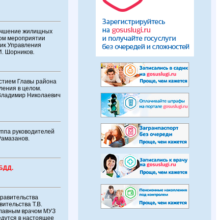
лучшение жилищных
ном мероприятии
ник Управления
И. Шорников.
астием Главы района
ления в целом.
 Владимир Николаевич
уппа руководителей
Рамазанов.
ИБДД.
Правительства
ительства Т.В.
главным врачом МУЗ
едутся в настоящее